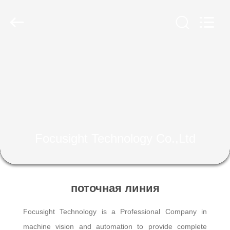
2026
Focusight
Technology
Co.,Ltd.
All
Rights
Reserved.
ДОМ
ПРОДУКТЫ
О
НАС
Focusight Technology Co.,Ltd
ПУТЕШЕСТВИЕ
ФАБРИКИ
поточная линия
Focusight Technology is a Professional Company in
ПРОВЕРКА
machine vision and automation to provide complete