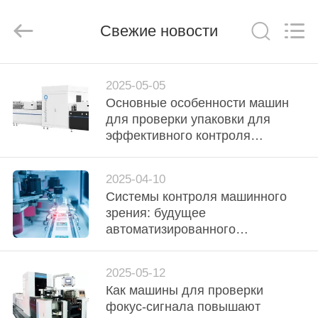
2026
Focusight
Technology
Co.,Ltd.
Свежие новости
All
Rights
Reserved.
ДОМ
2025-05-05
Основные особенности машин
ПРОДУКТЫ
для проверки упаковки для
эффективного контроля
упаковки
О
2025-04-10
НАС
Системы контроля машинного
зрения: будущее
ПУТЕШЕСТВИЕ
автоматизированного
производства
ФАБРИКИ
2025-05-12
Как машины для проверки
ПРОВЕРКА
фокус-сигнала повышают