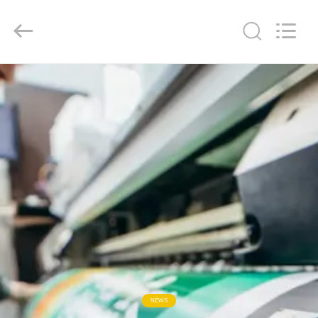
2026
Focusight
Technology
Co.,Ltd.
All
Rights
Reserved.
ДОМ
ПРОДУКТЫ
О
НАС
ПУТЕШЕСТВИЕ
ФАБРИКИ
ПРОВЕРКА
NEWS