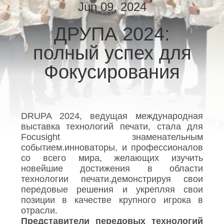
КАЧЕСТВА
Jun 09, 2024
ДРУПА 2024:
СВЯЖИТЕСЬ
полный успех для
МЫ
Фокусирования
НОВОСТИ
СПРОСИТЕ
DRUPA 2024, ведущая международная
выставка технологий печати, стала для
ЦИТАТУ
Focusight знаменательным
событием.инноваторы, и профессионалов
со всего мира, желающих изучить
КАРТА
новейшие достижения в области
САЙТА
технологии печати.демонстрируя свои
передовые решения и укрепляя свои
позиции в качестве крупного игрока в
PRIVACY
отрасли.
Представители передовых технологий