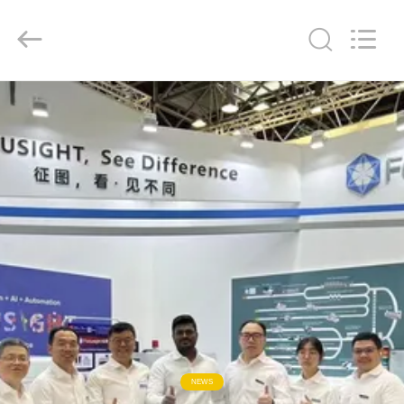
2026
Focusight
Technology
Co.,Ltd.
All
Rights
Reserved.
ДОМ
ПРОДУКТЫ
О
НАС
ПУТЕШЕСТВИЕ
ФАБРИКИ
ПРОВЕРКА
NEWS