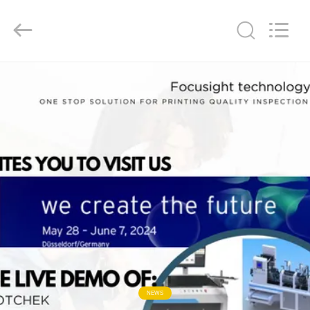
2026
Focusight
Technology
Co.,Ltd.
All
Rights
Reserved.
ДОМ
ПРОДУКТЫ
О
НАС
ПУТЕШЕСТВИЕ
ФАБРИКИ
ПРОВЕРКА
NEWS