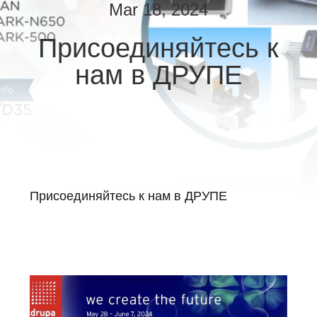
КАЧЕСТВА
Mar 18, 2024
Присоединяйтесь к
СВЯЖИТЕСЬ
нам в ДРУПЕ
МЫ
НОВОСТИ
СПРОСИТЕ
ЦИТАТУ
Присоединяйтесь к нам в ДРУПЕ
КАРТА
САЙТА
PRIVACY