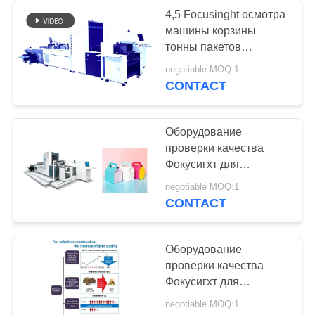
4,5 Focusinght осмотра
машины корзины
21
тонны пакетов
Оборудование
несущей Multi для
negotiable MOQ:1
упаковывая коробок
CONTACT
электронного
контроля
Оборудование
проверки качества
Фокусигхт для
встроенного осмотра
13
negotiable MOQ:1
печатания
CONTACT
системы зрения
проверки качества
Оборудование
проверки качества
Фокусигхт для
рифленого осмотра
negotiable MOQ:1
Глуэр коробки/папки