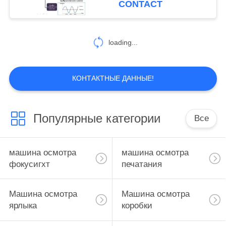
CONTACT
21
Упаковывая
loading...
системы зрения
КОНТАКТНЫЕ ДАННЫЕ!
Популярные категории
Все
21
системы контроля
машина осмотра
машина осмотра
компьютерного
фокусигхт
печатания
зрения
Машина осмотра
Машина осмотра
ярлыка
коробки