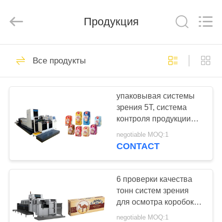
2025
Focusight
Technology
Co.,Ltd.
Продукция
All
Rights
Reserved.
ДОМ
32
Все продукты
машина осмотра
ПРОДУКТЫ
фокусигхт
упаковывая системы
зрения 5Т, система
О
контроля продукции
НАС
коробки телефона
negotiable MOQ:1
встроенная
CONTACT
30
ПУТЕШЕСТВИЕ
машина осмотра
ФАБРИКИ
6 проверки качества
тонн систем зрения
печатания
для осмотра коробок
ПРОВЕРКА
большой складчатости
negotiable MOQ:1