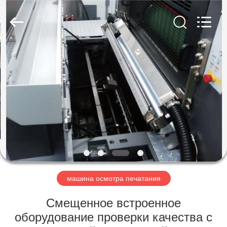
2026
Focusight
Technology
Co.,Ltd.
All
Rights
Reserved.
ДОМ
ПРОДУКТЫ
О
НАС
ПУТЕШЕСТВИЕ
ФАБРИКИ
машина осмотра печатания
Смещенное встроенное
ПРОВЕРКА
оборудование проверки качества с