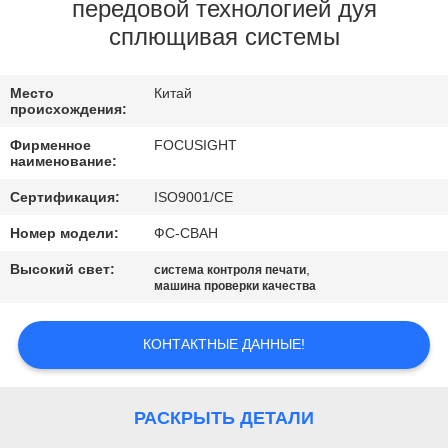
КАЧЕСТВА
передовой технологией дуя
сплющивая системы
СВЯЖИТЕСЬ
Место
Китай
МЫ
происхождения:
Фирменное
FOCUSIGHT
НОВОСТИ
наименование:
Сертификация:
ISO9001/CE
СПРОСИТЕ
Номер модели:
ФС-СВАН
ЦИТАТУ
Высокий свет:
,
система контроля печати
машина проверки качества
КАРТА
КОНТАКТНЫЕ ДАННЫЕ!
САЙТА
PRIVACY
РАСКРЫТЬ ДЕТАЛИ