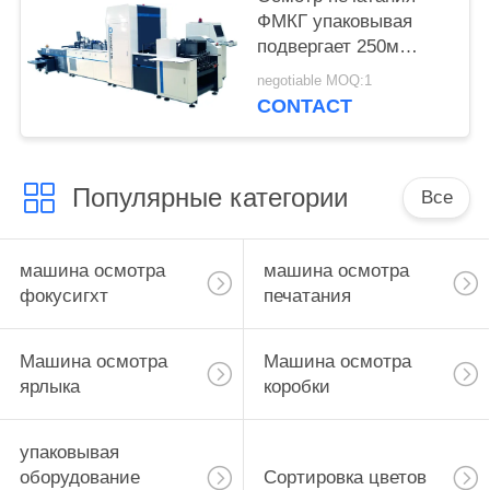
ФМКГ упаковывая
подвергает 250м
механической
negotiable MOQ:1
обработке/минута для
CONTACT
коробок складчатости
Популярные категории
Все
машина осмотра
машина осмотра
фокусигхт
печатания
Машина осмотра
Машина осмотра
ярлыка
коробки
упаковывая
оборудование
Сортировка цветов