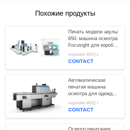
POLICY
Похожие продукты
Печать модели акулы
650, машина осмотра
Focusight для коробок
складчатости водки
negotiable MOQ:1
CONTACT
Автоматическая
печатая машина
осмотра для одежды
маркирует систему
negotiable MOQ:1
проверки качества со
CONTACT
скоростью 150m/min
Осмотр печатания