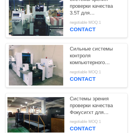
POLICY
проверки качества
3.5Т для
напечатанного сухим
negotiable MOQ:1
молоком осмотра
CONTACT
коробок складчатости
Сильные системы
контроля
компьютерного
зрения для обруча/
negotiable MOQ:1
зажима вводят
CONTACT
упаковывая коробки в
моду
Системы зрения
проверки качества
Фокусигхт для
осмотра коробок
negotiable MOQ:1
большой
CONTACT
складчатости