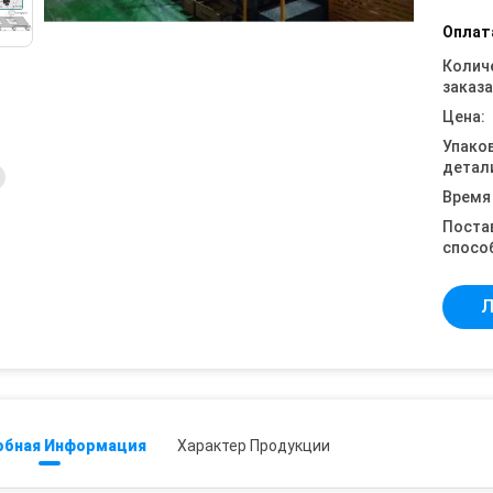
Оплат
Колич
заказа
Цена:
Упако
детал
Время
Поста
спосо
Л
обная Информация
Характер Продукции