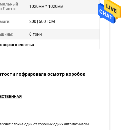
мальный
1020мм * 1020мм
р Листа:
маги:
200 | 500 ГСМ
ашины:
6 тонн
оверки качества
атости гофрировала осмотр коробок
ЧЕСТВЕННАЯ
ергнет плохие одни от хороших одних автоматически.