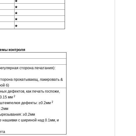
★
★
★
★
★
темы контроля
егулярная сторона печатания):
торона прокатывающ, лакировать &
рой б)
ых дефектов, как печать госпожи,
2
≥0.15 мм
2
 штемпелюя дефекты: ≥0.2мм
0.2мм
ырезывания: ≥0.2мм
е нашивки с шириной над 0.1мм, и
ета