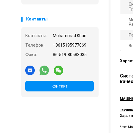
С
Т
Контакты
М
Р
Р
Контакты:
Muhammad Khan
Телефон:
+8615195977069
В
Факс:
86-519-80583035
Харак
Сист
каче
контакт
МАШИН
Технич
Характ
Что: Ма