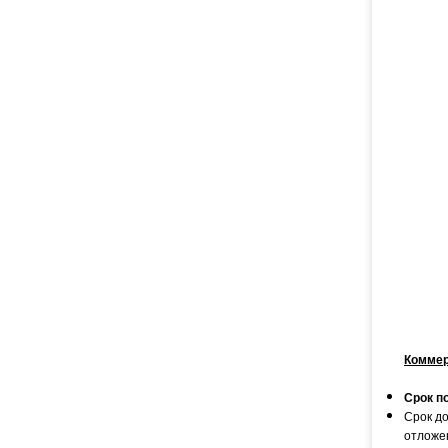
Коммер
Срок п
Срок до
отложе