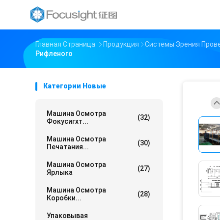
Главная Страница
Продукция
Системы Зрения Пров
Рифленого
Категории Новые
Машина Осмотра
(32)
Фокусигхт...
Машина Осмотра
(30)
Печатания...
Машина Осмотра
(27)
Ярлыка
Машина Осмотра
(28)
Коробки...
Упаковывая