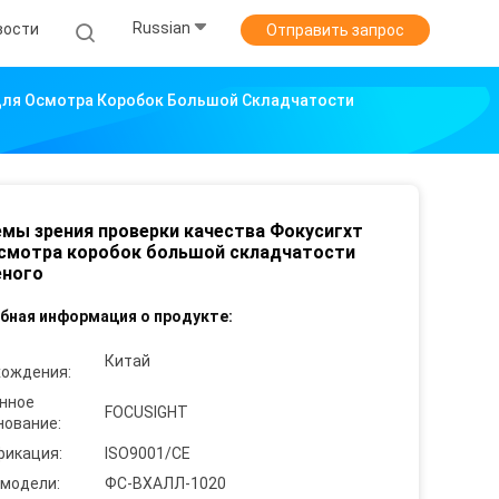
Russian
вости
Отправить запрос
Для Осмотра Коробок Большой Складчатости
мы зрения проверки качества Фокусигхт
смотра коробок большой складчатости
еного
бная информация о продукте:
Китай
хождения:
нное
FOCUSIGHT
нование:
фикация:
ISO9001/CE
 модели:
ФС-ВХАЛЛ-1020