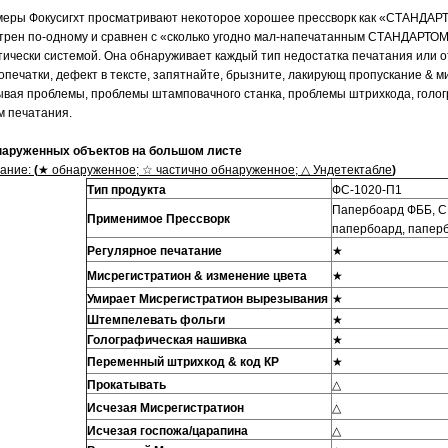
меры Фокусигхт просматривают некоторое хорошее прессворк как «СТАНДАРТ»
трен по-одному и сравнен с «сколько угодно мал-напечатанным СТАНДАРТОМ
ически системой. Она обнаруживает каждый тип недостатка печатания или о
 опечатки, дефект в тексте, запятнайте, брызните, лакирующ пропускание & 
ывая проблемы, проблемы штамповачного станка, проблемы штрихкода, гологр
м печатания.
наруженных объектов на большом листе
ание:
(
★ обнаруженное; ☆ частично обнаруженное; △ Ундетектабле
)
Тип продукта
ФС-1020-П1
Папербоард ФББ, С
Применимое Прессворк
папербоард, папер
Регулярное печатание
★
Мисрегистратион & изменение цвета
★
Умирает Мисрегистратион вырезывания
★
Штемпелевать фольги
★
Голографическая нашивка
★
Переменный штрихкод & код КР
★
Прокатывать
△
Исчезая Мисрегистратион
△
Исчезая госпожа/царапина
△