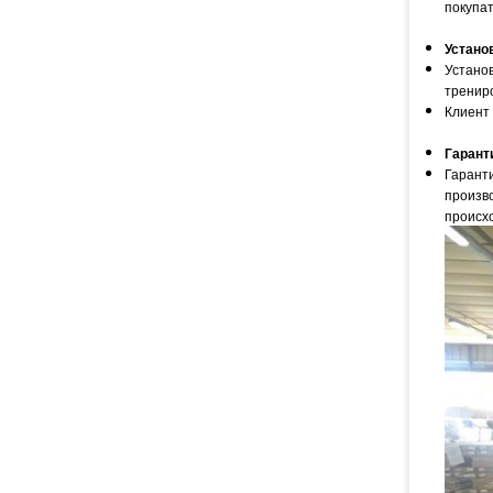
покупа
Устано
Устано
трениро
Клиент 
Гарант
Гаранти
произво
происх