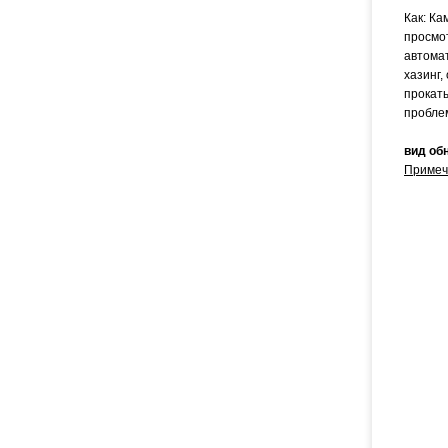
Как: Ка
просмо
автомат
хазинг,
прокат
пробле
вид об
Примеч