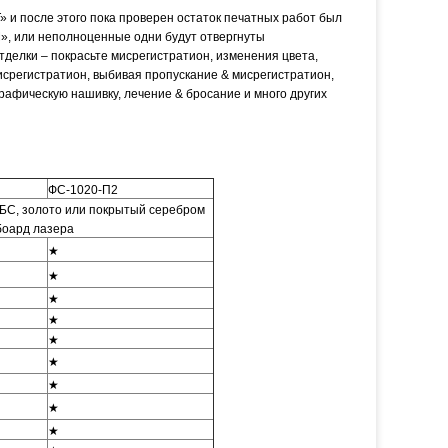
 и после этого пока проверен остаток печатных работ был
», или неполноценные одни будут отвергнуты
тделки – покрасьте мисрегистратион, изменения цвета,
мисрегистратион, выбивая пропускание & мисрегистратион,
афическую нашивку, лечение & бросание и много других
ФС-1020-П2
БС, золото или покрытый серебром
боард лазера
★
★
★
★
★
★
★
★
★