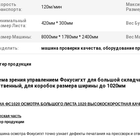
корость
Макси
120м/мин
ранспорта:
Разме
инимальный
420мм * 300мм
Вес Бу
азмер Листа:
азмер Машины:
8000мм * 1780мм * 2400мм
Вес М
ыделить:
машина проверки качества
,
оборудование пр
тер продукции
ема зрения управлением Фокусигхт для большой складч
ственный, для коробок размера ширины до 1020мм
А ФС1020 ОСМОТРА БОЛЬШОГО ЛИСТА 1020 ВЫСОКОСКОРОСТНАЯ КА
еская часть
ер продукции
шина осмотра Фокусигхт точно узнает дефекты печатания на прессворк и отв