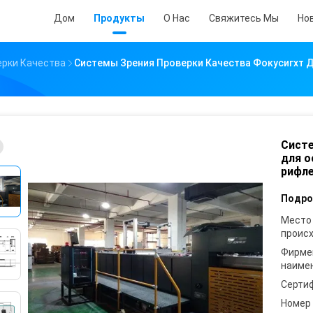
Дом
Продукты
О Нас
Свяжитесь Мы
Но
ерки Качества
Системы Зрения Проверки Качества Фокусигхт 
Систе
для о
рифл
Подро
Место
проис
Фирме
наиме
Серти
Номер