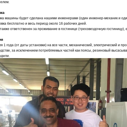
телем.
вка
вка машины будет сделана нашими инженерами (один инженер-механик и оди
вка бесплатно и весь период около 16 рабочих дней.
также ответственен за проживание в гостинице (трехзвездочную гостиницу),
ия
я 1 года (от даты установки) на все части, механический, электрический и п
дстве, за исключением потребляемых частей как поясы, резиновый высасыва
одили.