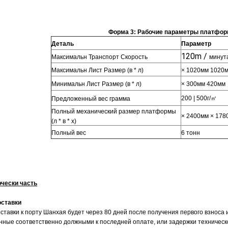
Форма 3: Рабочие параметры платфор
Деталь
Параметр
120m /
Максимальн Транспорт Скорость
минута
Максимальн Лист Размер (в * л)
× 1020мм 1020м
Минимальн Лист Размер (в * л)
× 300мм 420мм
200 | 500г/㎡
Предложенный вес грамма
Полный механический размер платформы
× 2400мм × 178
(л * в * х)
Полный вес
6 тонн
чески часть
оставки
ставки к порту Шанхая будет через 80 дней после получения первого взноса 
нные соответственно должными к последней оплате, или задержки техническ