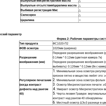
Выпуклый Мисрегистратион масла
△
Выпуклые отсытствия/царапина масла
△
Выбивая
регистрация
Мис
△
Силкскрен
△
Царапина
☆
еский параметр
Форма 2: Рабочие параметры сис
Тип продукта
ФС1020-П2
ФОВ осмотра
1020мм (ширина)
Переднее разрешение воображения (р
Разрешение
0.14мм * 0.12мм (цветная камера 7к)
воображения (мм)
Переднее разрешение воображения (с
выбивать): 0.126мм * 0.12мм (8к с каме
1.
Минимальная зона осмотра регулярн
грязное пятно и вещество любят это: 
2.
Регулярное печатание
Минимальная зона осмотра фольги
3.
(когда контраст
Осмотр Мисрегистратион печати: ≥
4.
дефекта над рангом
Умирает осмотр Мисрегистратион в
5.
40)
Черта
лезвия
Гравуре
: вертикальны
контраст над рангом 40 обнаружены
6.
Местный осмотр ΔЭ≥3 разнице в цв