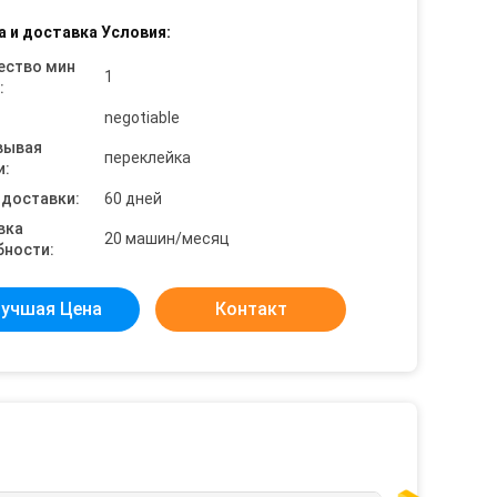
а и доставка Условия:
ество мин
1
:
negotiable
вывая
переклейка
и:
 доставки:
60 дней
вка
20 машин/месяц
бности:
учшая Цена
Контакт