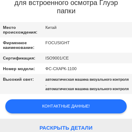
КАЧЕСТВА
для встроенного осмотра Глуэр
папки
СВЯЖИТЕСЬ
Место
Китай
МЫ
происхождения:
Фирменное
FOCUSIGHT
НОВОСТИ
наименование:
Сертификация:
ISO9001/CE
СПРОСИТЕ
Номер модели:
ФС-СХАРК-1100
ЦИТАТУ
Высокий свет:
автоматическая машина визуального контроля
,
автоматическая машина визуального контроля
КАРТА
САЙТА
КОНТАКТНЫЕ ДАННЫЕ!
PRIVACY
РАСКРЫТЬ ДЕТАЛИ