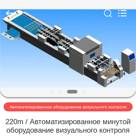
2026
Focusight
Technology
Co.,Ltd.
All
Rights
Reserved.
ДОМ
ПРОДУКТЫ
О
НАС
ПУТЕШЕСТВИЕ
ФАБРИКИ
Автоматизированное оборудование визуального контроля
220m / Автоматизированное минутой
ПРОВЕРКА
оборудование визуального контроля