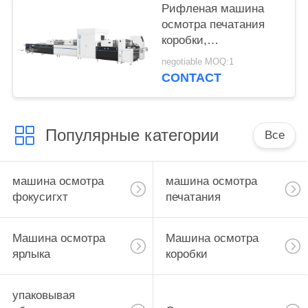
Рифленая машина
осмотра печатания
коробки,
автоматизированная
negotiable MOQ:1
машина визуального
CONTACT
контроля
Популярные категории
Все
машина осмотра
машина осмотра
фокусигхт
печатания
Машина осмотра
Машина осмотра
ярлыка
коробки
упаковывая