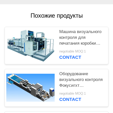
POLICY
Похожие продукты
Машина визуального
контроля для
печатания коробки
вина рифленого
negotiable MOQ:1
изменяет
CONTACT
обнаружение
Оборудование
визуального контроля
Фокусигхт
автоматизированное
negotiable MOQ:1
Шарк-1100 для
CONTACT
рифленых коробок