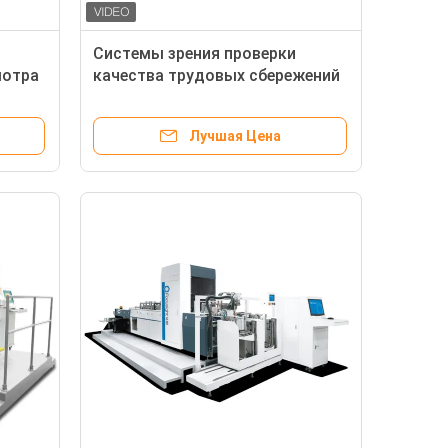
Системы зрения проверки
мотра
качества трудовых сбережений
вая
для осмотра сигареты
упаковывая
Лучшая Цена