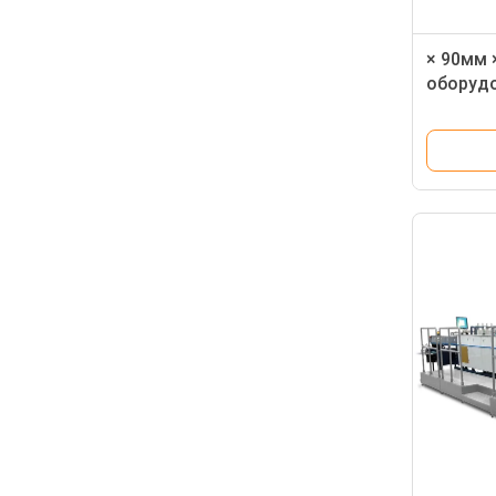
× 90мм 
оборуд
Фарма 
90мм