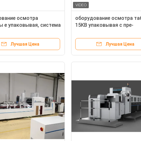
ование осмотра
оборудование осмотра та
ы е упаковывая, система
15КВ упаковывая с пре-
я качества коробок
особенностью затяжелите
Лучшая Цена
Лучшая Цена