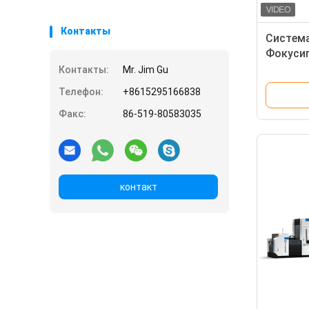
Контакты
Система
Фокусиг
автомат
Контакты:
Mr. Jim Gu
машино
Телефон:
+8615295166838
Факс:
86-519-80583035
контакт