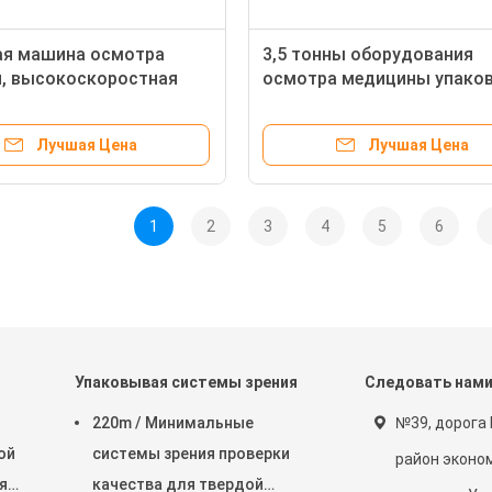
ая машина осмотра
3,5 тонны оборудования
, высокоскоростная
осмотра медицины упако
 осмотра Фокусигхт
с двойным сбросом
Лучшая Цена
Лучшая Цена
1
2
3
4
5
6
т
Упаковывая системы зрения
Следовать нам
220m / Минимальные
№39, дорога 
ой
системы зрения проверки
район эконо
я
качества для твердой