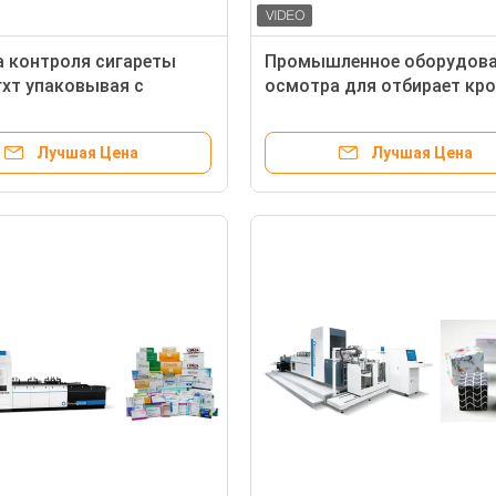
 контроля сигареты
Промышленное оборудова
хт упаковывая с
осмотра для отбирает кр
ической Биндинг
аттестованный КЭ пакето
й
коробок сигареты
Лучшая Цена
Лучшая Цена