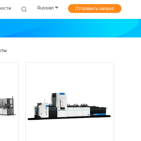
Russian
вости
Отправить запрос
кты.