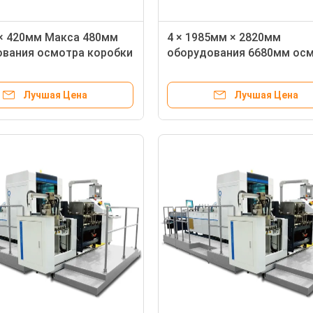
× 420мм Макса 480мм
4 × 1985мм × 2820мм
ования осмотра коробки
оборудования 6680мм ос
упаковывая/минута
источника света упаковы
Лучшая Цена
Лучшая Цена