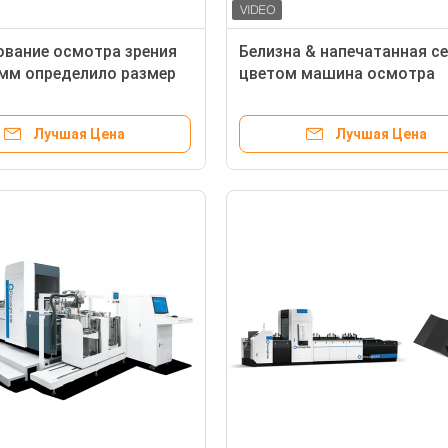
вание осмотра зрения
Белизна & напечатанная с
мм определило размер
цветом машина осмотра
 упаковки еды
коробки, автономная
вая
качественная система ко
Лучшая Цена
Лучшая Цена