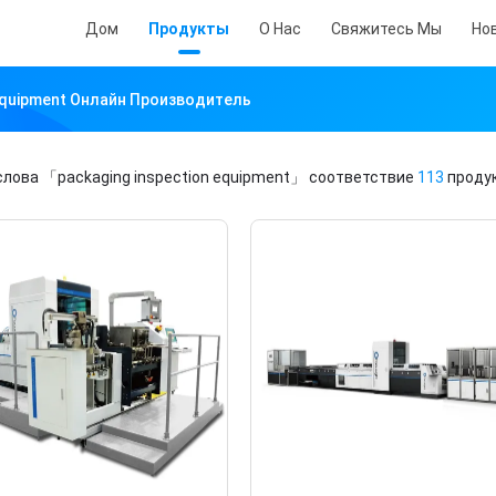
Дом
Продукты
О Нас
Свяжитесь Мы
Но
 Equipment Онлайн Производитель
слова
「packaging inspection equipment」
соответствие
113
проду