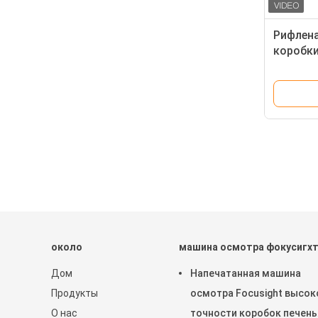
Рифлен
коробки
машина
около
машина осмотра фокусигх
Дом
Напечатанная машина
Продукты
осмотра Focusight высок
О нас
точности коробок печень