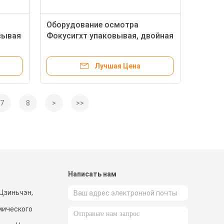
Оборудование осмотра
вывая
Фокусигхт упаковывая, двойная
питаясь система контроля
печати коробки
Лучшая Цена
7
8
>
>>
и
Написать нам
Цзиньчэн,
мического