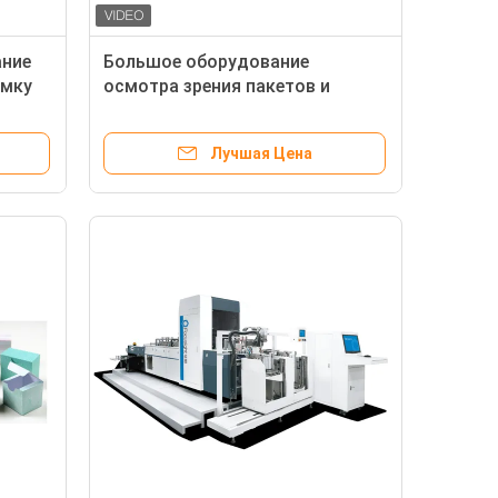
ние
Большое оборудование
омку
осмотра зрения пакетов и
в/
коробок сигареты формата
Лучшая Цена