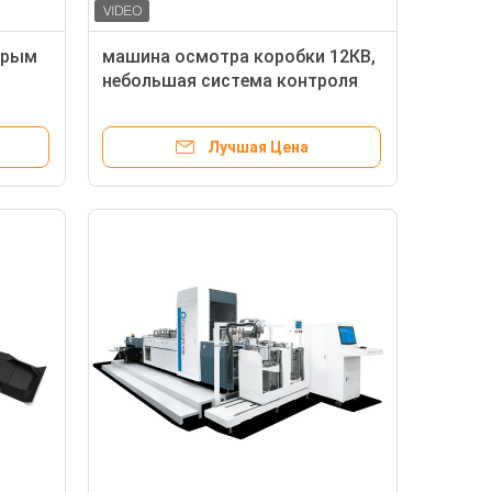
ерым
машина осмотра коробки 12КВ,
небольшая система контроля
печати пакетов сигареты
нтроля
формата
Лучшая Цена