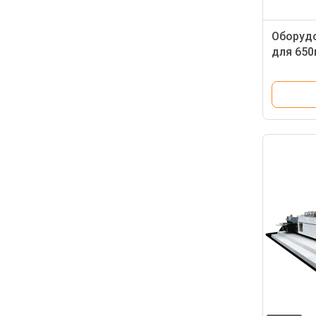
Оборудо
для 650
коробки
склады