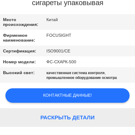
КАЧЕСТВА
сигареты упаковывая
СВЯЖИТЕСЬ
Место
Китай
происхождения:
МЫ
Фирменное
FOCUSIGHT
наименование:
НОВОСТИ
Сертификация:
ISO9001/CE
Номер модели:
ФС-СХАРК-500
СПРОСИТЕ
Высокий свет:
,
качественная система контроля
ЦИТАТУ
промышленное оборудование осмотра
КОНТАКТНЫЕ ДАННЫЕ!
КАРТА
САЙТА
РАСКРЫТЬ ДЕТАЛИ
PRIVACY