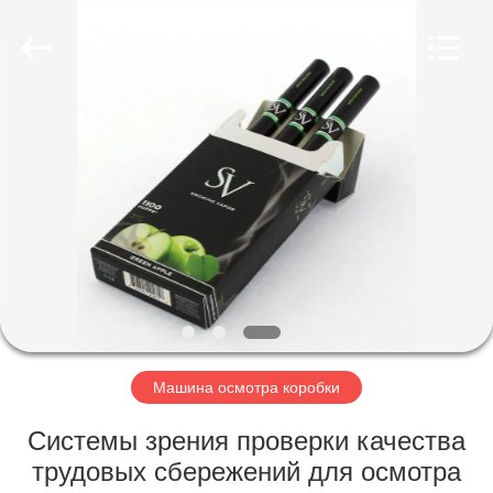
2026
Focusight
Technology
Co.,Ltd.
All
Rights
Reserved.
ДОМ
ПРОДУКТЫ
О
НАС
ПУТЕШЕСТВИЕ
ФАБРИКИ
Машина осмотра коробки
Системы зрения проверки качества
ПРОВЕРКА
трудовых сбережений для осмотра