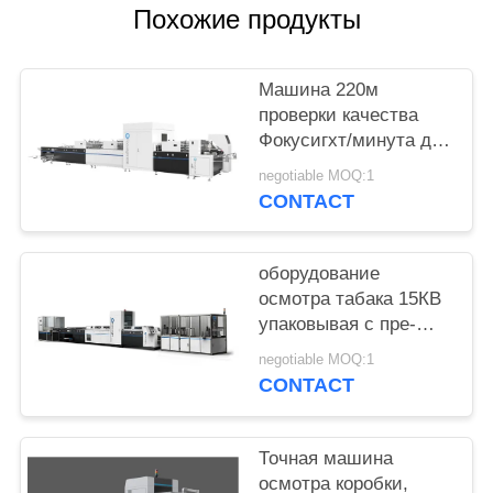
POLICY
Похожие продукты
Машина 220м
проверки качества
Фокусигхт/минута для
коробок складчатости
negotiable MOQ:1
до 1100мм
CONTACT
оборудование
осмотра табака 15КВ
упаковывая с пре-
особенностью
negotiable MOQ:1
затяжелителя
CONTACT
Точная машина
осмотра коробки,