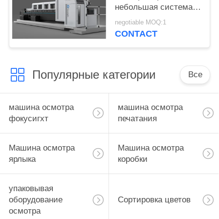
небольшая система
контроля печати
negotiable MOQ:1
пакетов сигареты
CONTACT
формата
Популярные категории
Все
машина осмотра
машина осмотра
фокусигхт
печатания
Машина осмотра
Машина осмотра
ярлыка
коробки
упаковывая
оборудование
Сортировка цветов
осмотра