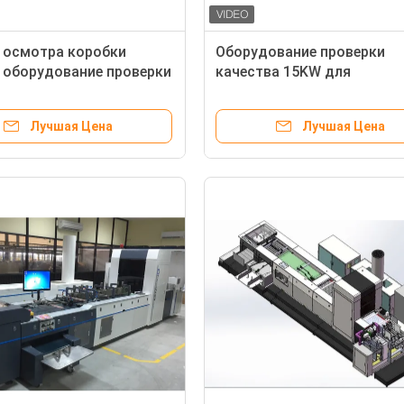
 осмотра коробки
Оборудование проверки
 оборудование проверки
качества 15KW для
а коробки сигареты
быстроподвижных товаро
ое
упаковывая печатающ ос
Лучшая Цена
Лучшая Цена