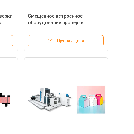
верки
Смещенное встроенное
к
оборудование проверки
качества с передовой
уя
технологией дуя сплющивая
Лучшая Цена
системы