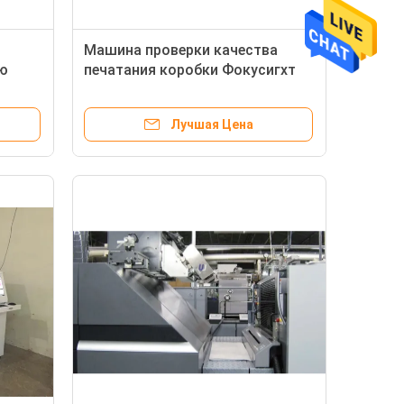
Машина проверки качества
ю
печатания коробки Фокусигхт
уры
Фарма для осмотра дефектов
чества
Лучшая Цена