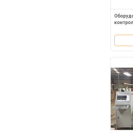
Оборудо
контрол
для неб
качеств
супа