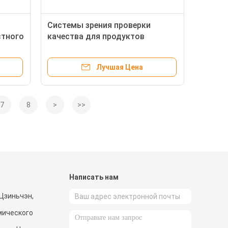
Системы зрения проверки
стного
качества для продуктов
здравоохранения упаковывая
осмотр печатания
Лучшая Цена
7
8
>
>>
и
Написать нам
Цзиньчэн,
мического