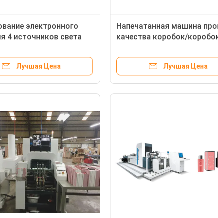
вание электронного
Напечатанная машина про
я 4 источников света
качества коробок/коробо
ольшой проверки
складчатости с
а печатания коробки
автоматической штабелир
Лучшая Цена
Лучшая Цена
системой