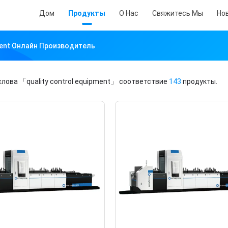
Дом
Продукты
О Нас
Свяжитесь Мы
Но
pment Онлайн Производитель
слова
「quality control equipment」
соответствие
143
продукты.