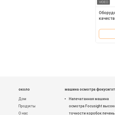
Оборудо
качеств
быстро
упаков
около
машина осмотра фокусигх
Дом
Напечатанная машина
Продукты
осмотра Focusight высок
О нас
точности коробок печень