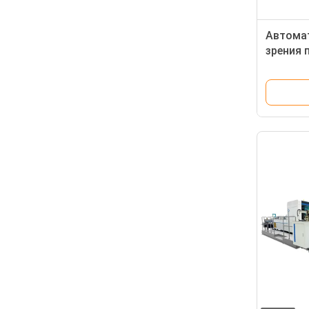
Автома
зрения 
пестрот
коробо