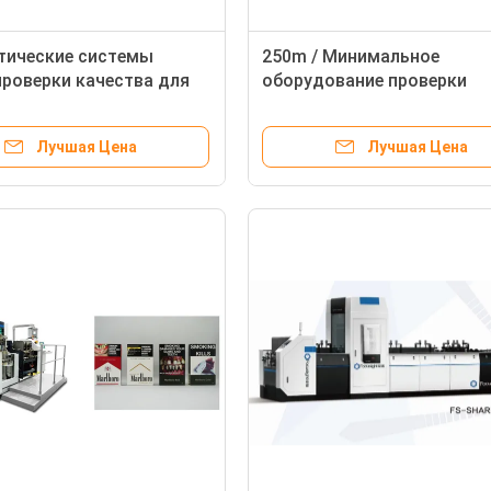
тические системы
250m / Минимальное
проверки качества для
оборудование проверки
каного осмотра
качества коробки медици
к складчатости
смешанным фидером
Лучшая Цена
Лучшая Цена