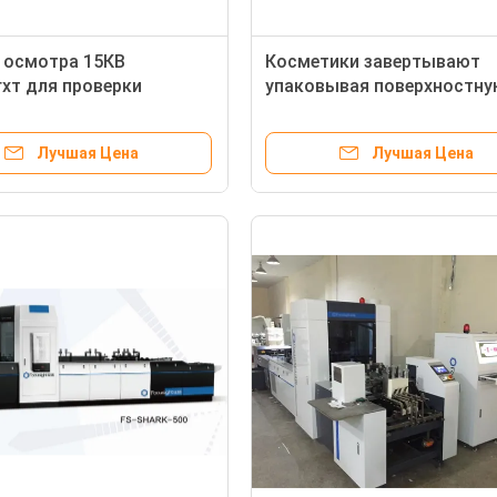
 осмотра 15КВ
Косметики завертывают
хт для проверки
упаковывая поверхностну
а печатания коробки
машину в бумагу аппарат
да
обнаружения/проверки ка
Лучшая Цена
Лучшая Цена