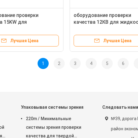
вание проверки
оборудование проверки
а 15KW для
качества 12КВ для жидко
подвижных товаров
Мултипак стиля Картонс
ывая печатающ осмотр
осмотр
Лучшая Цена
Лучшая Цена
1
2
3
4
5
6
т
Упаковывая системы зрения
Следовать нам
220m / Минимальные
№39, дорога 
ой
системы зрения проверки
район эконо
я
качества для твердой