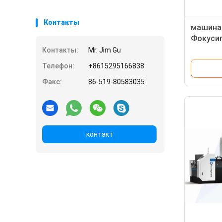
Контакты
машина
Фокусиг
качеств
Контакты:
Mr. Jim Gu
шокола
Телефон:
+8615295166838
Факс:
86-519-80583035
контакт