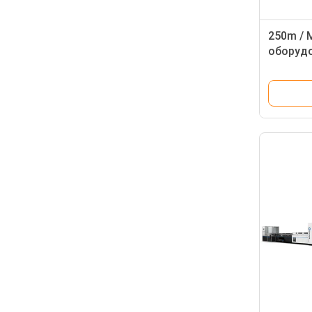
250m / 
оборудо
контрол
систем