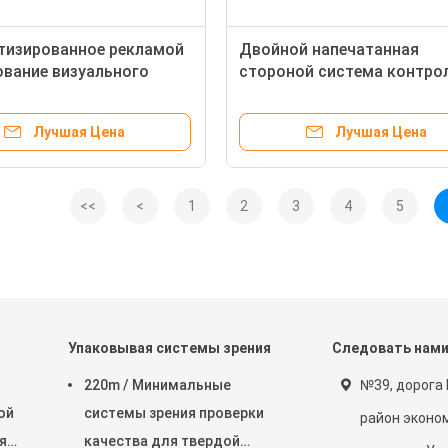
тизированное рекламой
Двойной напечатанная
вание визуального
стороной система контро
я для проверки
бирки качественная с пол
а коробок ботинка
платформой всасывания
Лучшая Цена
Лучшая Цена
<<
<
1
2
3
4
5
т
Упаковывая системы зрения
Следовать нам
220m / Минимальные
№39, дорога 
ой
системы зрения проверки
район эконо
я
качества для твердой