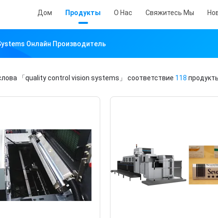
Дом
Продукты
О Нас
Свяжитесь Мы
Но
n Systems Онлайн Производитель
слова
「quality control vision systems」
соответствие
118
продукты