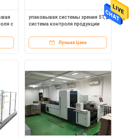
ывая
упаковывая системы зрения 5Т,
оля с
система контроля продукции
вания
коробки телефона встроенная
Лучшая Цена