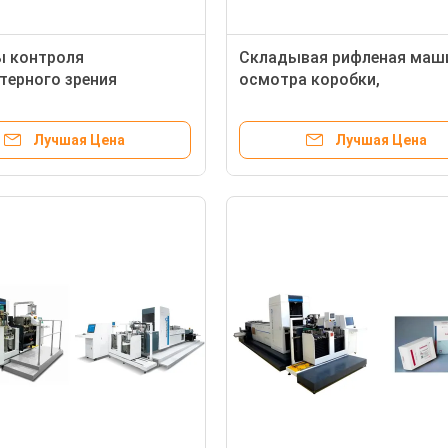
ы контроля
Складывая рифленая маш
ерного зрения
осмотра коробки,
ния 0.126мм кс 0.126мм
автоматическое оборудов
верки качества
осмотра зрения
Лучшая Цена
Лучшая Цена
ния Фарма