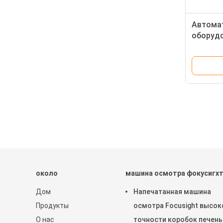
Автома
оборудо
контрол
качеств
около
машина осмотра фокусигх
Дом
Напечатанная машина
Продукты
осмотра Focusight высок
О нас
точности коробок печень