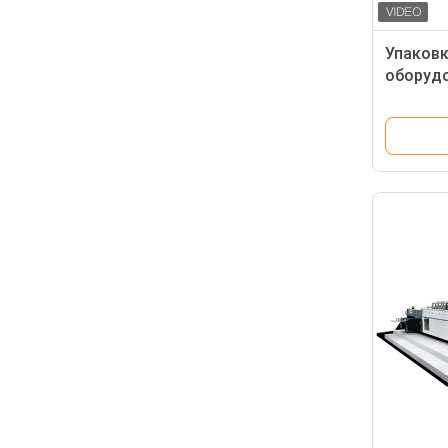
Упаковк
оборудо
склады
качеств