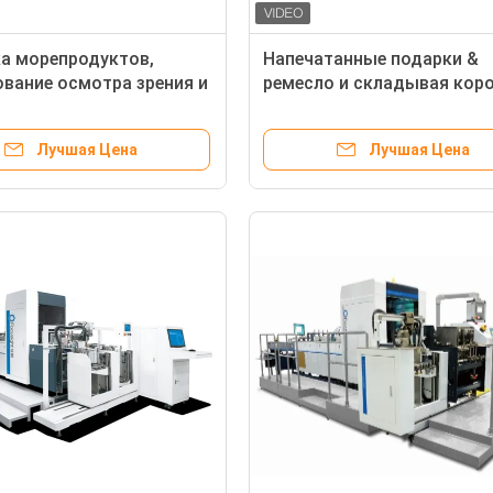
а морепродуктов,
Напечатанные подарки &
вание осмотра зрения и
ремесло и складывая кор
вая машина проверки
печатая оборудование пр
а коробок
качества 250m/минута
Лучшая Цена
Лучшая Цена