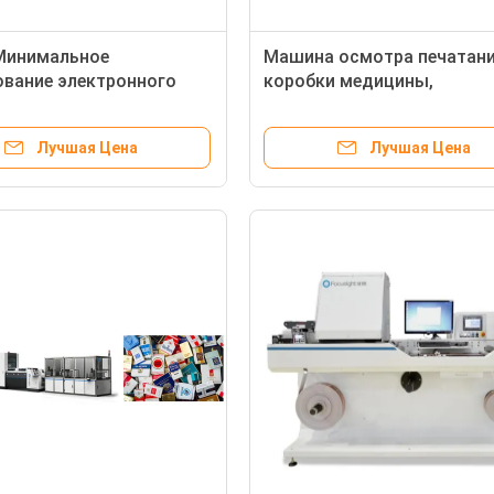
Минимальное
Машина осмотра печатан
вание электронного
коробки медицины,
я с двойной питаясь
оборудование проверки
ой
качества
Лучшая Цена
Лучшая Цена