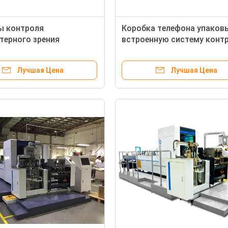
ы контроля
Коробка телефона упаков
ерного зрения
встроенную систему контр
и для онлайн проверки
полно платформой всасы
а печатания
Лучшая Цена
Лучшая Цена