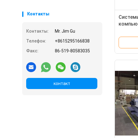
Контакты
Систем
компьют
точност
Контакты:
Mr. Jim Gu
качеств
Телефон:
+8615295166838
Факс:
86-519-80583035
контакт