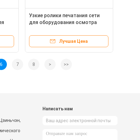
Узкие ролики печатания сети
ля
для оборудования осмотра
но
зрения точности
Лучшая Цена
6
7
8
>
>>
и
Написать нам
Цзиньчэн,
мического