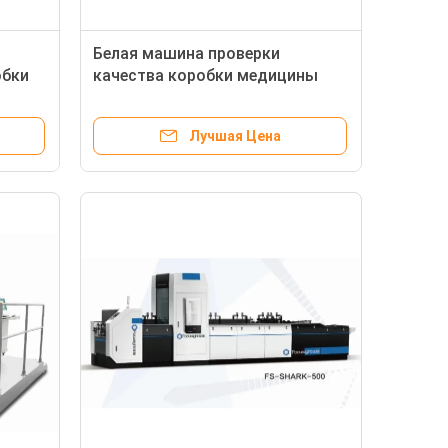
Белая машина проверки
обки
качества коробки медицины
оверки
Папербоард для коробки
размера 500мм
Лучшая Цена