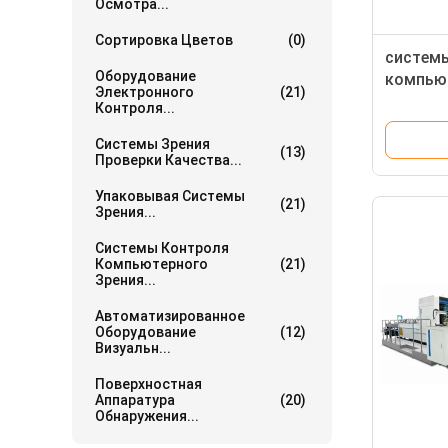
Осмотра...
Сортировка Цветов
(0)
систем
Оборудование
компьют
Электронного
(21)
разреше
Контроля...
для про
Системы Зрения
печата
(13)
Проверки Качества...
Упаковывая Системы
(21)
Зрения...
Системы Контроля
Компьютерного
(21)
Зрения...
Автоматизированное
Оборудование
(12)
Визуальн...
Поверхностная
Аппаратура
(20)
Обнаружения...