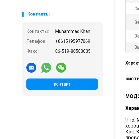
С
Контакты
Ве
Контакты:
Muhammad Khan
В
Телефон:
+8615195977069
В
Факс:
86-519-80583035
Харак
сист
контакт
МОДЭ
Хара
Что: 
хорош
Как: 
прове