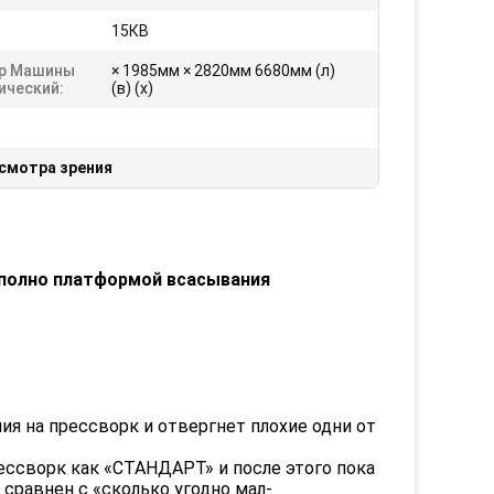
15КВ
р Машины
× 1985мм × 2820мм 6680мм (л)
ический:
(в) (х)
смотра зрения
 полно платформой всасывания
я на прессворк и отвергнет плохие одни от
ссворк как «СТАНДАРТ» и после этого пока
сравнен с «сколько угодно мал-