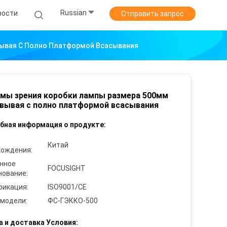
Russian
вости
Отправить запрос
вывая С Полно Платформой Всасывания
мы зрения коробки лампы размера 500мм
вывая с полно платформой всасывания
бная информация о продукте:
Китай
хождения:
нное
FOCUSIGHT
нование:
фикация:
ISO9001/CE
 модели:
ФС-ГЭККО-500
а и доставка Условия: