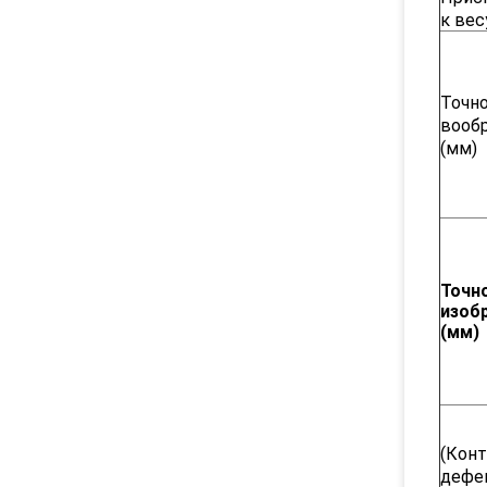
к вес
Точн
вооб
(мм)
Точн
изоб
(мм)
(Кон
дефек