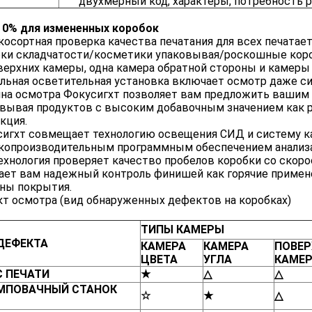
двухмерный код, характеры, потребность 
 0% для измененных коробок
осортная проверка качества печатания для всех печатае
ки складчатости/косметики упаковывая/роскошные коро
верхних камеры, одна камера обратной стороны и камеры
льная осветительная установка включает осмотр даже с
а осмотра Фокусигхт позволяет вам предложить вашим 
овывая продуктов с высоким добавочным значением как
кция.
игхт совмещает технологию освещения СИД и систему к
опроизводительным программным обеспечением анализа 
ехнология проверяет качество пробелов коробки со скоро
ает вам надежный контроль финишей как горячие примене
ны покрытия.
т осмотра (вид обнаруженных дефектов на коробках)
ТИПЫ КАМЕРЫ
ДЕФЕКТА
КАМЕРА
КАМЕРА
ПОВЕР
ЦВЕТА
УГЛА
КАМЕ
 ПЕЧАТИ
★
△
△
МПОВАЧНЫЙ СТАНОК
☆
★
△