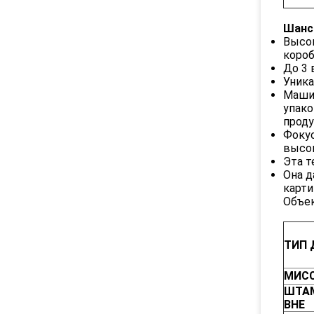
Шанс
Высок
короб
До 3 
Уника
Машин
упак
проду
Фокус
высок
Эта т
Она д
карти
Объек
ТИП 
МИСС
ШТА
ВНЕ