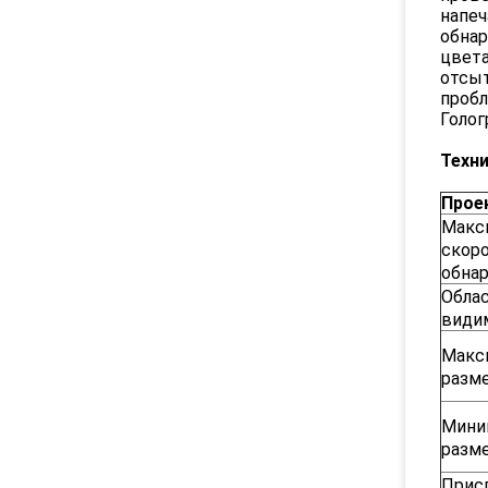
напеч
обнар
цвета
отсыт
проб
Голог
Техн
Прое
Макс
скор
обна
Обла
види
Макс
разм
Мини
разм
Прис