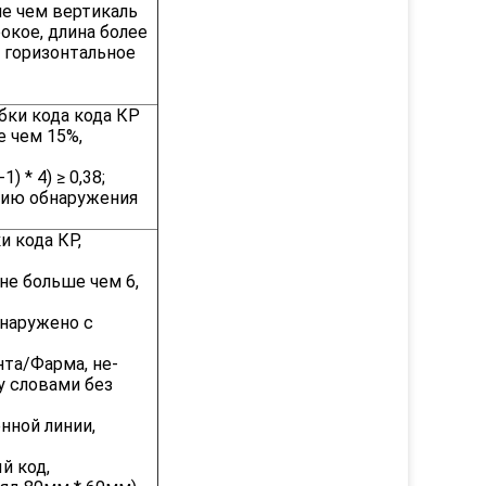
ше чем вертикаль
окое, длина более
 горизонтальное
ки кода кода КР
 чем 15%,
 * 4) ≥ 0,38;
цию обнаружения
 кода КР,
не больше чем 6,
наружено с
нта/Фарма, не-
у словами без
нной линии,
й код,