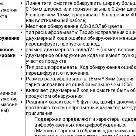
Линия тяги: смогите обнаружить ширину боль
м
0.15мм широко, или горизонтальные 0.2мм шир
ружения
большая чем 15мм, сравнивают больше чем 40
кта
или вертикальный кабель;
Местное обнаружение ΔЭ≥3ΔЭЛаб цвета
тип расшифровывать: Тариф исправления ошиб
ружение
двухмерный кода ошибки обнаружения меньше
перешифрует, пропускающ код;
ховой
размер двухмерного кода/(21 + (номер версии -1)
ировки
двухмерное обнаружение кода не имеет функ
участка продукта
Тип расшифровывать: Код обнаружения ошибки
перешифрует, отключение;
Размер расшифровывать: ≥8мм * 8мм (версия 
тариф исправления ошибки меньше чем 15%);
включает двухмерный код не смогите быть об
менное
продуктом обнаружения; ;
ружение
Реадинг> характера = 5 фунтов, шрифт докуме
(массив
поставило точки непрерывный характер межд
оны)
прилипания
Поддержки определяют и характеры сдвое
цифробуквенных или цифробуквенных;
(Массив стороны отображая одноразмерны