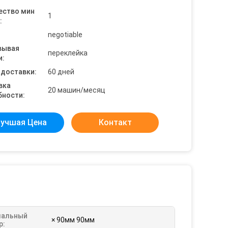
ество мин
1
:
negotiable
вывая
переклейка
и:
 доставки:
60 дней
вка
20 машин/месяц
бности:
учшая Цена
Контакт
альный
× 90мм 90мм
р: