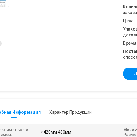
Колич
заказа
Цена:
Упако
детал
Время
Поста
спосо
Л
обная Информация
Характер Продукции
аксимальный
Миним
× 420мм 480мм
азмер:
Разме