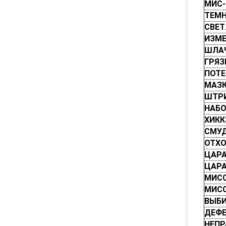
МИС-
ТЕМН
СВЕТ
ИЗМЕ
ШЛА
ГРЯ
ПОТЕ
МАЗ
ШТР
НАБ
ХИКК
СМУД
ОТХО
ЦАР
ЦАРА
МИСС
МИСС
ВЫБИ
ДЕФЕ
НЕПР