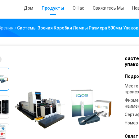
Дом
Продукты
О Нас
Свяжитесь Мы
Но
Зрения
Системы Зрения Коробки Лампы Размера 500мм Упако
систе
упако
Подро
Место
проис
Фирме
наиме
Серти
Номер
Оплат