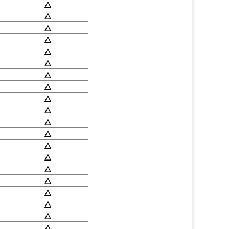
△
△
△
△
△
△
△
△
△
△
△
△
△
△
△
△
△
△
△
△