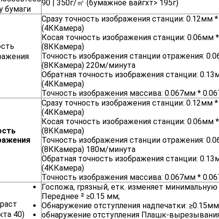
90 | 350г/㎡ (бумажное вайгхт> 195г)
у бумаги
Сразу точность изображения станции: 0.12мм *
(4ККамера)
Косая точность изображения станции: 0.06мм 
ость
(8ККамера)
Точность изображения станции отражения: 0.0
ражения
(8ККамера) 220м/минута
Обратная точность изображения станции: 0.13
(4ККамера)
Точность изображения массива: 0.067мм * 0.0
Сразу точность изображения станции: 0.12мм *
(4ККамера)
Косая точность изображения станции: 0.06мм 
ость
(8ККамера)
ражения
Точность изображения станции отражения: 0.0
(8ККамера) 180м/минута
Обратная точность изображения станции: 0.13
(4ККамера)
Точность изображения массива: 0.067мм * 0.0
Госпожа, грязный, етк. изменяет минимальную
Переднее ² ≥0.15 мм;
траст
Обнаружение отступления надпечатки: ≥0.15мм
та 40)
обнаружение отступления Плашк-вырезывания: