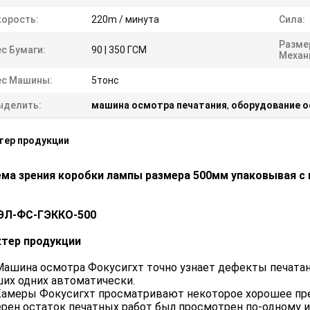
корость:
220m / минута
Сила:
Разме
с Бумаги:
90 | 350 ГСМ
Механ
ес Машины:
5тонс
ыделить:
машина осмотра печатания
,
оборудование о
тер продукции
ема зрения коробки лампы размера 500мм упаковывая с
Л-ФС-ГЭККО-500
ктер продукции
Машина осмотра Фокусигхт точно узнает дефекты печатани
их одних автоматически.
Камеры Фокусигхт просматривают некоторое хорошее пре
рен остаток печатных работ был просмотрен по-одному и 