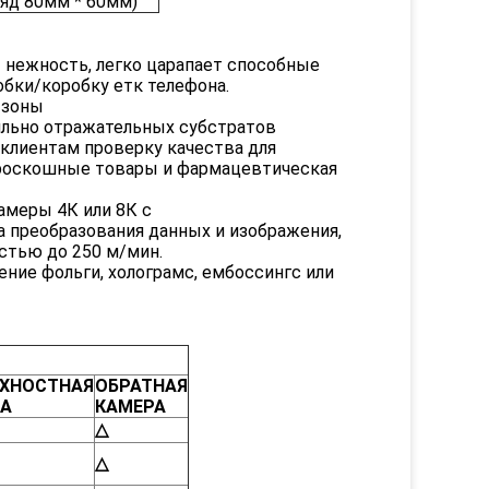
ряд 80мм * 60мм)
т нежность, легко царапает способные
бки/коробку етк телефона.
 зоны
ильно отражательных субстратов
клиентам проверку качества для
 роскошные товары и фармацевтическая
амеры 4К или 8К с
преобразования данных и изображения,
стью до 250 м/мин.
ние фольги, холограмс, ембоссингс или
ХНОСТНАЯ
ОБРАТНАЯ
РА
КАМЕРА
△
△