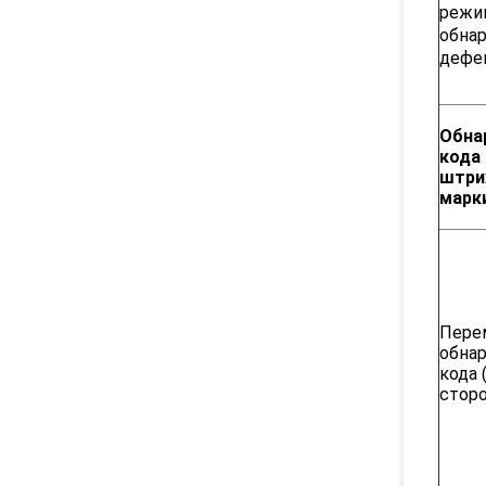
режи
обна
дефе
Обна
кода
штри
марк
Пере
обна
кода 
стор