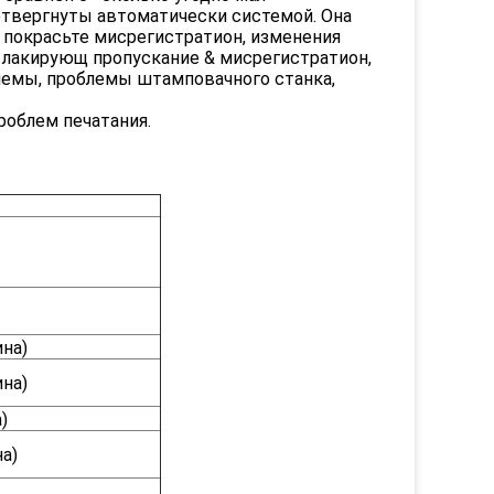
твергнуты автоматически системой. Она
 покрасьте мисрегистратион, изменения
е, лакирующ пропускание & мисрегистратион,
лемы, проблемы штамповачного станка,
роблем печатания.
ина)
ина)
)
а)