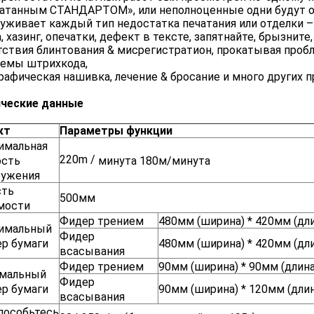
атанным СТАНДАРТОМ», или неполноценные одни будут о
уживает каждый тип недостатка печатания или отделки –
, хазинг, опечатки, дефект в тексте, запятнайте, брызнит
ствия блинтования & мисрегистратион, прокатывая проб
лемы штрихкода,
рафическая нашивка, лечение & бросание и много других п
ические данные
кт
Параметры функции
имальная
220m /
ость
минута 180м/минута
ружения
сть
500мм
мости
Фидер трением
480мм (ширина) * 420мм (дл
имальный
Фидер
ер бумаги
480мм (ширина) * 420мм (дл
всасывания
Фидер трением
90мм (ширина) * 90мм (длина
мальный
Фидер
ер бумаги
90мм (ширина) * 120мм (длин
всасывания
пособьтесь