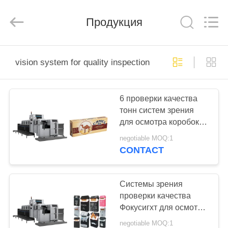
2025
Focusight
Technology
Co.,Ltd.
Продукция
All
Rights
Reserved.
ДОМ
vision system for quality inspection
ПРОДУКТЫ
6 проверки качества
тонн систем зрения
О
для осмотра коробок
НАС
большой складчатости
negotiable MOQ:1
рифленого
CONTACT
ПУТЕШЕСТВИЕ
ФАБРИКИ
Системы зрения
проверки качества
Фокусигхт для осмотра
ПРОВЕРКА
коробки безгнилостной
negotiable MOQ:1