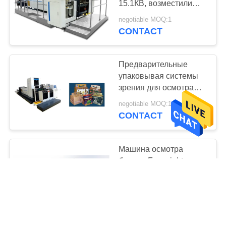
15.1КВ, возместили
встроенную
negotiable MOQ:1
качественную систему
CONTACT
контроля
Предварительные
упаковывая системы
зрения для осмотра
качества коробки
negotiable MOQ:1
дозора максимума
CONTACT
500мм умного
Машина осмотра
бренда Focusight для
коробки зубной пасты
печатая обнаружение
negotiable MOQ:1
дефектов
CONTACT