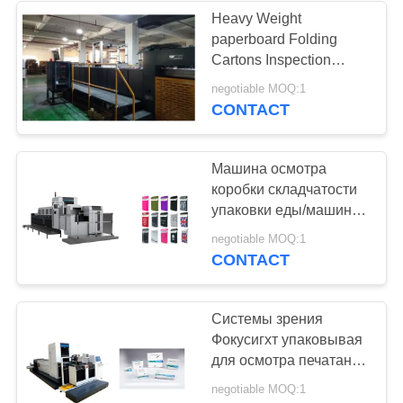
Heavy Weight
paperboard Folding
Cartons Inspection
Machine
negotiable MOQ:1
CONTACT
Машина осмотра
коробки складчатости
упаковки еды/машина
проверки качества
negotiable MOQ:1
CONTACT
Системы зрения
Фокусигхт упаковывая
для осмотра печатания
коробки телефона
negotiable MOQ:1
упаковывая