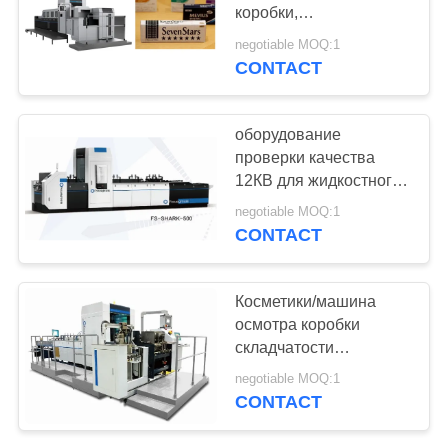
POLICY
коробки,
автоматическое
negotiable MOQ:1
оборудование осмотра
CONTACT
зрения
оборудование
проверки качества
12КВ для жидкостного
Мултипак стиля
negotiable MOQ:1
Картонс осмотр
CONTACT
Косметики/машина
осмотра коробки
складчатости
благоуханием, машина
negotiable MOQ:1
осмотра Фокусигхт
CONTACT