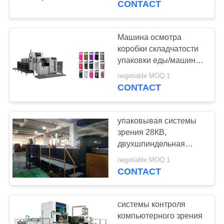
CONTACT
Машина осмотра
коробки складчатости
упаковки еды/машина
проверки качества
negotiable MOQ:1
CONTACT
упаковывая системы
зрения 28КВ,
двухшпиндельная
складывая система
negotiable MOQ:1
контроля коробок
CONTACT
качественная
системы контроля
компьютерного зрения