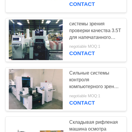
КАЧЕСТВА
упаковки
CONTACT
СВЯЖИТЕСЬ
системы зрения
МЫ
проверки качества 3.5Т
для напечатанного
сухим молоком
НОВОСТИ
negotiable MOQ:1
осмотра коробок
CONTACT
складчатости
СПРОСИТЕ
Сильные системы
ЦИТАТУ
контроля
компьютерного зрения
для обруча/зажима
КАРТА
negotiable MOQ:1
вводят упаковывая
CONTACT
САЙТА
коробки в моду
PRIVACY
Складывая рифленая
машина осмотра