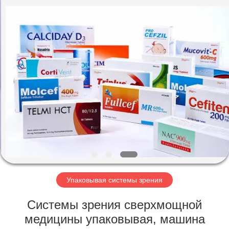
2026
Focusight
Technology
Co.,Ltd.
All
Rights
Reserved.
ДОМ
ПРОДУКТЫ
О
НАС
ПУТЕШЕСТВИЕ
ФАБРИКИ
Упаковывая системы зрения
Системы зрения сверхмощной
ПРОВЕРКА
медицины упаковывая, машина