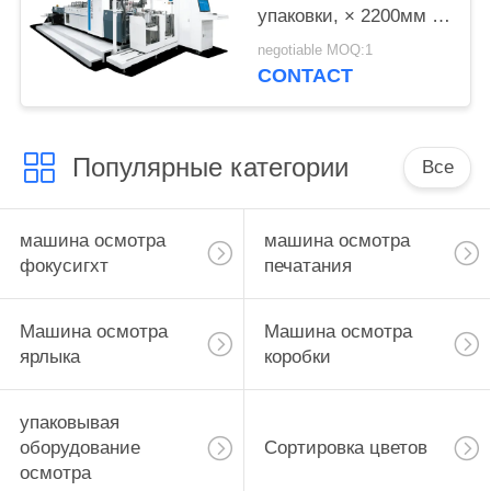
упаковки, × 2200мм ×
3650мм машины
negotiable MOQ:1
6950мм осмотра
CONTACT
коробки
Популярные категории
Все
машина осмотра
машина осмотра
фокусигхт
печатания
Машина осмотра
Машина осмотра
ярлыка
коробки
упаковывая
оборудование
Сортировка цветов
осмотра