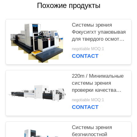
POLICY
Похожие продукты
Системы зрения
Фокусигхт упаковывая
для твердого осмотра
печатания обруча
negotiable MOQ:1
коробки
CONTACT
220m / Минимальные
системы зрения
проверки качества
для твердой
negotiable MOQ:1
производственной
CONTACT
линии коробки
Системы зрения
безгнилостной