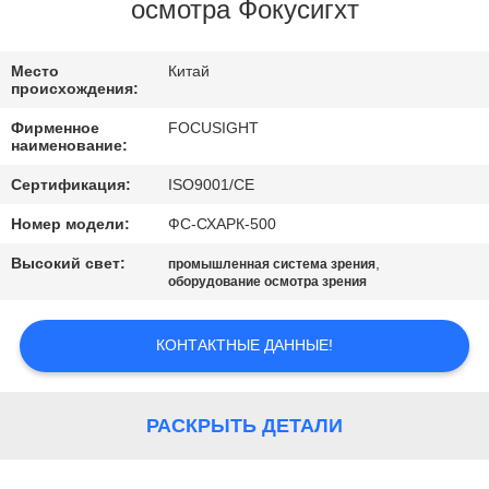
КАЧЕСТВА
осмотра Фокусигхт
СВЯЖИТЕСЬ
Место
Китай
происхождения:
МЫ
Фирменное
FOCUSIGHT
наименование:
НОВОСТИ
Сертификация:
ISO9001/CE
Номер модели:
ФС-СХАРК-500
СПРОСИТЕ
Высокий свет:
,
промышленная система зрения
ЦИТАТУ
оборудование осмотра зрения
КОНТАКТНЫЕ ДАННЫЕ!
КАРТА
САЙТА
РАСКРЫТЬ ДЕТАЛИ
PRIVACY