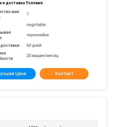
а и доставка Условия:
ество мин
1
:
negotiable
вывая
переклейка
и:
 доставки:
60 дней
вка
20 машин/месяц
бности:
учшая Цена
Контакт