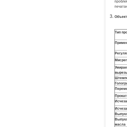
пробле
печата
Объект
Тип пр
Примен
Регуля
Мисрег
Умирае
вырез
Штемп
Гологр
Переме
Прока
Исчеза
Исчеза
Выпукл
Выпукл
масла