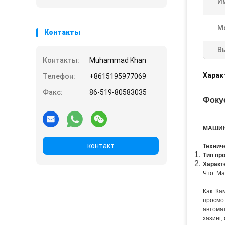
И
М
Контакты
В
Контакты:
Muhammad Khan
Харак
Телефон:
+8615195977069
Факс:
86-519-80583035
Фоку
МАШИН
контакт
Технич
Тип про
Характ
Что: Ма
Как: Ка
просмо
автомат
хазинг,