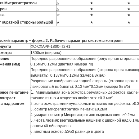
я Мисрегистратион
△
★
★
рен
△
★
★
ина
☆
★
★
 обратной стороны большой
★
★
★
-
еский параметр
форма 2: Рабочие параметры системы контроля
одукта
ФС-СХАРК-1800-П2Н1
смотра
1800мм (ширина)
шение
Переднее разрешение воображения (регулярная сторона пе
жения (мм)
0.15мм*0.12мм (цветная камера 7к)
Переднее разрешение воображения (сторона прокатывающ,
выбивать): 0.137мм*0.12мм (камера 8к в/б)
Разрешение воображения задней стороны (сторона прокат
лакировать & выбивать): 0.137мм*0.12мм (камера 8к в/б)
1.
рное печатание
Минимальная зона осмотра регулярных дефектов, как печ
2
 контраст
грязное пятно и вещество любят это: ≥0.3 мм
а над рангом
2. зона осмотра минимума фольги штемпелюя дефекты: ≥0.
3. осмотр Мисрегистратион печати: ≥0.2мм
4. умирает осмотр Мисрегистратион вырезывания: ≥0.2мм
5. черта лезвия: вертикальные нашивки с шириной над 0.1мм
рангом 40 обнаружены
6. местный осмотр ΔЭ≥3 разнице в цвета