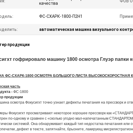
мя:
ФОВ О
качества
одель:
ФС-СХАРК-1800-П2Н1
Приме
ыделить:
автоматическая машина визуального контр
тер продукции
сигхт гофрировало машину 1800 осмотра Глуэр папки 
А ФС-СХАРК-1800 ОСМОТРА БОЛЬШОГО ЛИСТА ВЫСОКОСКОРОСТНАЯ 
еская часть
дукта -
ФС-1800
ер продукции
шина осмотра Фокусигхт точно узнает дефекты печатания на прессворк и отв
меры Фокусигхт просматривают некоторое хорошее прессворк как «СТАНДАРТ»
трен по-одному и сравнен с «сколько угодно мал-напечатанным СТАНДАРТОМ
ически системой. Она обнаруживает каждый тип недостатка печатания или о
 опечатки, дефект в тексте, запятнайте, брызните, лакирующ мисрегистратио