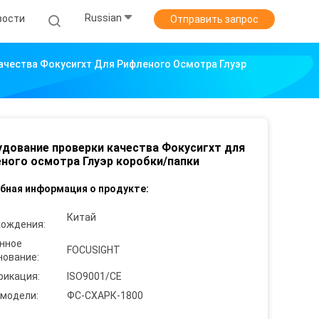
Russian
вости
Отправить запрос
ачества Фокусигхт Для Рифленого Осмотра Глуэр
дование проверки качества Фокусигхт для
ного осмотра Глуэр коробки/папки
бная информация о продукте:
Китай
хождения:
нное
FOCUSIGHT
нование:
фикация:
ISO9001/CE
 модели:
ФС-СХАРК-1800