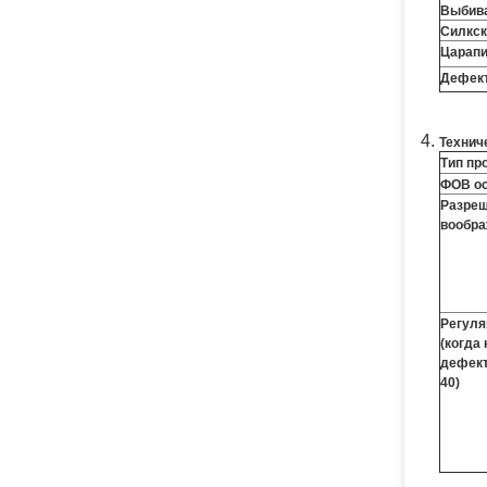
Выбива
Силкск
Царап
Дефект
Технич
Тип пр
ФОВ о
Разре
вообра
Регуля
(когда
дефект
40)