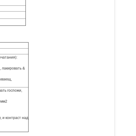
чатания):
 лакировать &
ывающ,
ать госпожи,
3мм2
, и контраст над