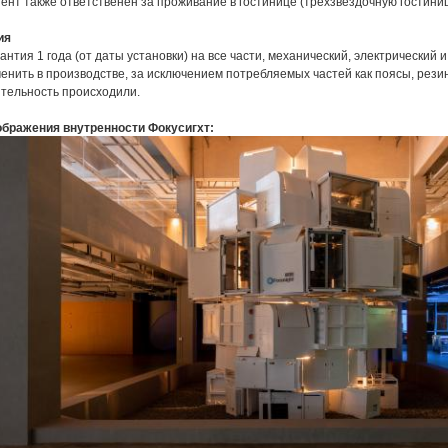
ент также ответственен за проживание в гостинице (трехзвездочную гостини
ия
антия 1 года (от даты установки) на все части, механический, электрически
енить в производстве, за исключением потребляемых частей как поясы, рези
тельность происходили.
ображения внутренности Фокусигхт: