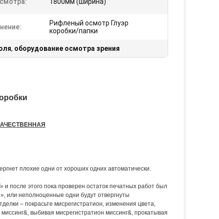
смотра:
1800мм (ширина)
Рифленый осмотр Глуэр
нение:
коробки/папки
оля
,
оборудование осмотра зрения
коробки
КАЧЕСТВЕННАЯ
ергнет плохие одни от хороших одних автоматически.
 и после этого пока проверен остаток печатных работ был
», или неполноценные одни будут отвергнуты
тделки – покрасьте мисрегистратион, изменения цвета,
н миссинг&, выбивая мисрегистратион миссинг&, прокатывая