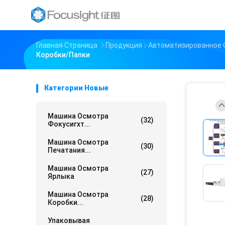
Главная Страница
Продукция
Автоматизированное 
Коробки/папки
Категории Новые
Машина Осмотра
(32)
Фокусигхт...
Машина Осмотра
(30)
Печатания...
Машина Осмотра
(27)
Ярлыка
Машина Осмотра
(28)
Коробки...
Упаковывая