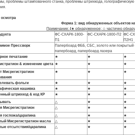
мы, проблемы штамповачного станка, проблемы штрихкода, голографическую 
ния.
 осмотра
Форма 1: вид обнаруженных объектов н
Примечание:
(
★ обнаруженное; ☆ частично обнар
одукта
ФС-СХАРК-1800-
ФС-СХАРК-1800-П2
ФС-СХ
П1
П2Н1
имое Прессворк
Папербоард ФББ, СБС, золото или покрытый
папербоард, папербоард лазера
рное печатание
★
★
★
истратион & изменение цвета
★
★
★
т Мисрегистратион
★
★
★
ывания
елевать фольги
★
★
★
афическая нашивка
★
★
★
нный штрихкод & код КР
★
★
★
тывать
△
★
★
я Мисрегистратион
△
★
★
я госпожа/царапина
△
★
★
ый Мисрегистратион масла
△
★
★
ые отсытствия/царапина
△
★
★