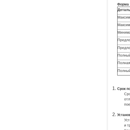
Форма 
Детал
Максим
Максим
Минима
Предло
Предло
Полный
Полная
Полный
Срок п
Сро
отл
пок
Устано
Уст
и т