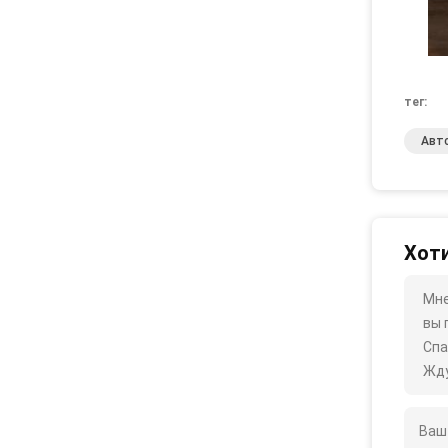
тег:
Авт
Хоти
Мне
вы 
Спа
Жду