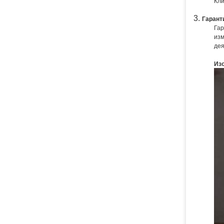
Кли
Гарант
Гар
изм
дея
Из