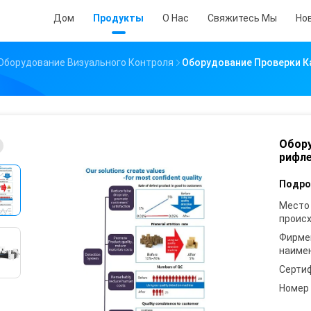
Дом
Продукты
О Нас
Свяжитесь Мы
Но
Оборудование Визуального Контроля
Оборудование Проверки К
Обору
рифле
Подро
Место
проис
Фирме
наиме
Серти
Номер