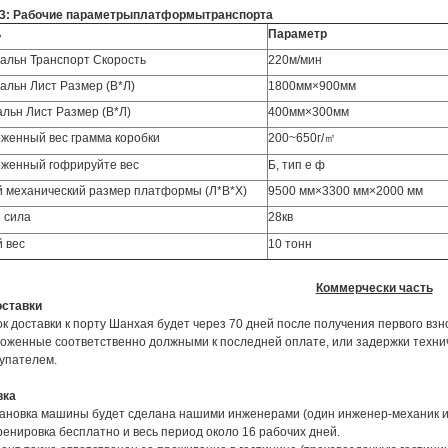
3: Рабочие параметрыплатформытранспорта
ь
Параметр
альн Транспорт Скорость
220м/мин
альн Лист Размер (В*Л)
1800мм×900мм
льн Лист Размер (В*Л)
400мм×300мм
женный вес грамма коробки
200~650г/㎡
женный гофрируйте вес
Б, тип е ф
 механический размер платформы (Л*В*Х)
9500 мм×3300 мм×2000 мм
 сила
28кв
 вес
10 тонн
Коммерчески часть
оставки
к доставки к порту Шанхая будет через 70 дней после получения первого взн
оженные соответственно должными к последней оплате, или задержки техни
упателем.
вка
ановка машины будет сделана нашими инженерами (один инженер-механик и
ренировка бесплатно и весь период около 16 рабочих дней.