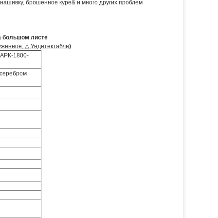
нашивку, брошенное куре& и много других проблем
а большом листе
уженное; △ Ундетектабле
)
АРК-1800-
 серебром