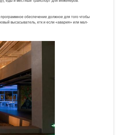
цу), еды и местный транспорт для инженеров.
й и программное обеспечение должное для того чтобы
новый высасыватель, етк и если «авария» или мал-