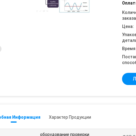
Оплат
Колич
заказа
Цена:
Упако
детал
Время
Поста
спосо
Л
обная Информация
Характер Продукции
оборудование проверки