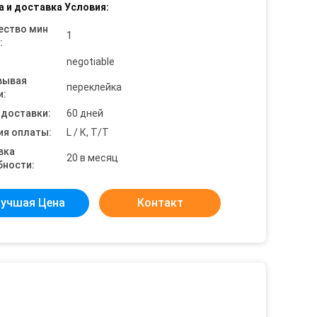
а и доставка Условия:
ество мин
1
:
negotiable
вывая
переклейка
и:
 доставки:
60 дней
ия оплаты:
L / К, Т/Т
вка
20 в месяц
бности:
учшая Цена
Контакт