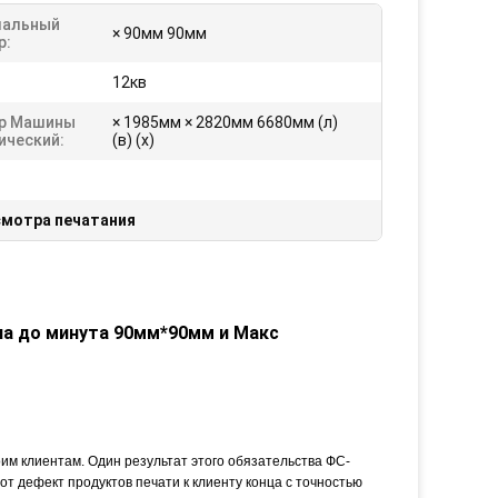
альный
× 90мм 90мм
р:
12кв
р Машины
× 1985мм × 2820мм 6680мм (л)
ический:
(в) (х)
мотра печатания
на до минута 90мм*90мм и Макс
им клиентам. Один результат этого обязательства ФС-
т дефект продуктов печати к клиенту конца с точностью