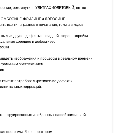
 слоение, рекомпутинг, УЛЬТРАФИОЛЕТОВЫЙ, пятно
жить ЭМБОСИНГ, ФОИЛИНГ и ДЭБОСИНГ.
ь все типы разнец в печатания, текста и кодов
 пыль и другие дефекты на задней стороне коробки
идуальные хорошее и дефективес
робки
увидеть изображения и процессы в реальном времени
ограммным обеспечением
ния
т клиент потребовал критические дефекты.
полнительных коррекций.
, конструированных и собранных нашей компанией.
орая программабле оператором.