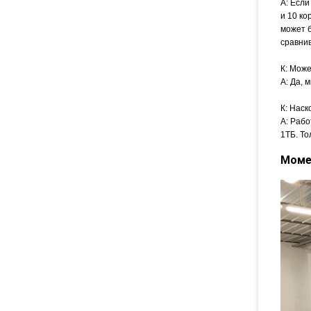
А: Если
и 10 ко
может б
сравни
К: Може
А: Да, 
К: Наск
А: Рабо
1ТБ. То
Моме