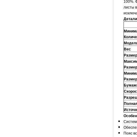
100%. 
листы 
исключа
Детали
Минима
Количе
Модел
Вес
Разме
Максим
Разме
Минима
Разме
Бумаж
Скорос
Разре
Полная
Источн
Особен
Систем
Обеспе
Пояс в