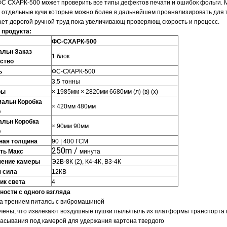
ФС СХАРК-500 может проверить все типы дефектов печати и ошибок фольги.
в отдельные кучи которые можно более в дальнейшем проанализировать для
ет дорогой ручной труд пока увеличивающ проверяющ скорость и процесс.
 продукта:
ФС-СХАРК-500
льн Заказ
1 блок
ство
ь
ФС-СХАРК-500
3,5 тонны
ры
× 1985мм × 2820мм 6680мм (л) (в) (х)
альн Коробка
× 420мм 480мм
р
льн Коробка
× 90мм 90мм
р
ная толщина
90 | 400 ГСМ
250m /
ть Макс
минута
шение камеры
Э2В-8К (2), К4-4К, В3-4К
 сила
12КВ
ик света
4
ности с одного взгляда
а трением питаясь с вибромашиной
чены, что извлекают воздушные пушки пыль/пыль из платформы транспорт
сасывания под камерой для удержания картона твердого