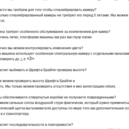
часто мы требуем для того чтобы откалибрировать камеру?
только откалибрированный камеры не требуют его перед 5 летами. Мы можем
ся.
ина требует особенного обслуживания за исключением для камер?
 очень легко, платформа машины как раз как глуэр папки.
точно мы можем контролировать изменения цвета?
а машина использует особенную спектральную камеру с отдельными каналами
<3>
роверить до △ е
насчет выбивать и Шрифта Брайля проверка высоте?
не можем проверить высоту Шрифта Брайля и
ть. Мы только можем проверить отсытствия и мис-регистрацию обоих.
 вы обеспечиваете отвергнутые коробки не получаете поврежденными?
имеем сильные сопла воздушной струи фактически, который нужно применить
тический щиток выталкивателя доступны по мере того как дополнительная ос
а к транспортеру.
насчет последовательности и повторимости?