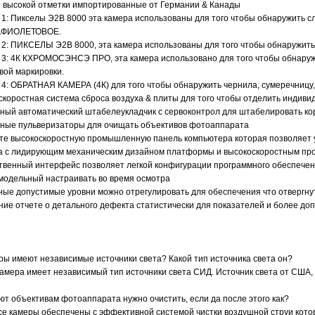
 высокой отметки импортированные от Германии & Канады
 1: Пикселы Э2В 8000 эта камера использованы для того чтобы обнаружить
АФИОЛЕТОВОЕ.
 2: ПИКСЕЛЫ Э2В 8000, эта камера использованы для того чтобы обнару
3: 4К КХРОМОСЭНСЭ ПРО, эта камера использовано для того чтобы обнаружит
вой маркировки.
4: ОБРАТНАЯ КАМЕРА (4К) для того чтобы обнаружить чернила, сумеречницу,
скоростная система сброса воздуха & плиты для того чтобы отделить индив
ный автоматический штабелеукладчик с сервоконтрол для штабелировать ко
ные пульверизаторы для очищать объективов фотоаппарата
те высокоскоростную промышленную панель компьютера которая позволяет 
 с лидирующим механическим дизайном платформы и высокоскоростным пр
твенный интерфейс позволяет легкой конфигурации программного обеспече
 модельный настраивать во время осмотра
ные допустимые уровни можно отрегулировать для обеспечения что отвергну
ие отчете о детального дефекта статистически для показателей и более до
ры имеют независимые источники света? Какой тип источника света он?
камера имеет независимый тип источники света СИД. Источник света от США
ют объективам фотоаппарата нужно очистить, если да после этого как?
все камеры обеспечены с эффективной системой чистки воздушной струи кот