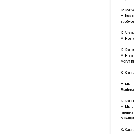
К: Как 
А: Как 
требует
К: Маш
А: Нет,
К: Как 
А: Наш
могут п
К: Как 
А: Мы 
Выбива
К: Как
А: Мы 
пневма
выкинут
К: Как 