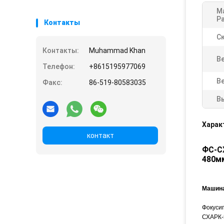
М
Р
Контакты
С
Контакты:
Muhammad Khan
Ве
Телефон:
+8615195977069
В
Факс:
86-519-80583035
В
Харак
контакт
ФС-С
480м
Машина
Фокусиг
СХАРК-5