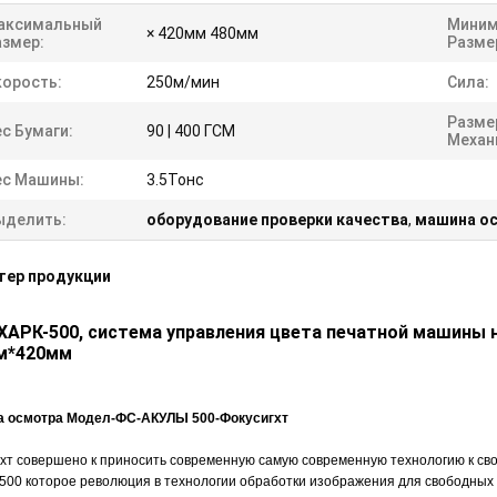
аксимальный
Миним
× 420мм 480мм
азмер:
Разме
корость:
250м/мин
Сила:
Разме
с Бумаги:
90 | 400 ГСМ
Механ
ес Машины:
3.5Тонс
ыделить:
оборудование проверки качества
,
машина ос
тер продукции
ХАРК-500, система управления цвета печатной машины 
м*420мм
 осмотра Модел-ФС-АКУЛЫ 500-Фокусигхт
хт совершено к приносить современную самую современную технологию к сво
00 которое революция в технологии обработки изображения для свободных о