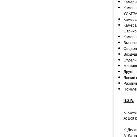
Камеры
Камера
УЛЬТР
Камера
Камера 
штрихо
Камера 
Высоко
Опцион
Воздуш
Отдели
Машина
Дружес
Легкий
Различ
Поколен
Ч.З.В.
К: Каме
А: Вся 
К: Дела
А: Да, 