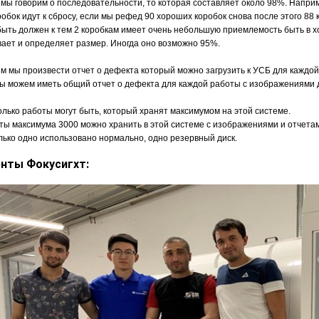
 мы говорим о последовательности, то которая составляет около 98%. Наприм
робок идут к сбросу, если мы рефед 90 хороших коробок снова после этого 88 
ыть должен к тем 2 коробкам имеет очень небольшую приемлемость быть в х
вает и определяет размер. Иногда оно возможно 95%.
м мы произвести отчет о дефекта который можно загрузить к УСБ для каждо
мы можем иметь общий отчет о дефекта для каждой работы с изображениями 
олько работы могут быть, который хранят максимумом на этой системе.
ты максимума 3000 можно хранить в этой системе с изображениями и отчета
лько одно использовано нормально, одно резервный диск.
нты Фокусигхт: