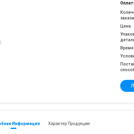
Оплат
Колич
заказа
Цена:
Упако
детал
Время
Услов
Поста
спосо
Л
обная Информация
Характер Продукции