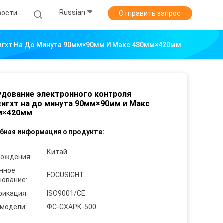
Russian
вости
Отправить запрос
игхт На До Минута 90мм×90мм И Макс 480мм×420мм
дование электронного контроля
игхт на до минута 90мм×90мм и Макс
м×420мм
бная информация о продукте:
Китай
хождения:
нное
FOCUSIGHT
нование:
фикация:
ISO9001/CE
 модели:
ФС-СХАРК-500