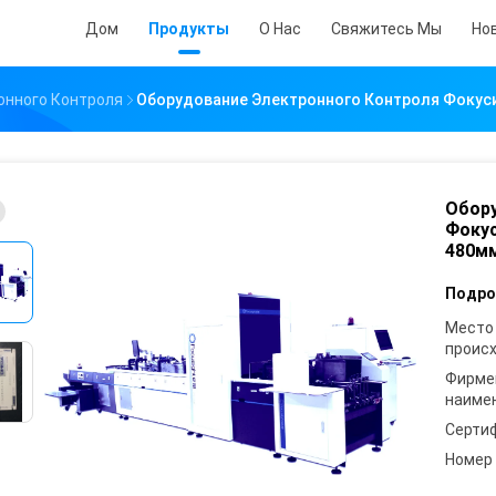
Дом
Продукты
О Нас
Свяжитесь Мы
Но
онного Контроля
Оборудование Электронного Контроля Фокус
Обору
Фокус
480м
Подро
Место
проис
Фирме
наиме
Серти
Номер