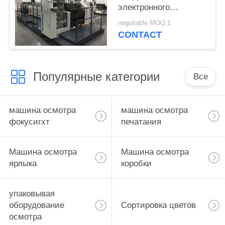
электронного
контроля для
negotiable MOQ:1
косметик/коробки
CONTACT
складчатости
благоуханием
Популярные категории
Все
машина осмотра
машина осмотра
фокусигхт
печатания
Машина осмотра
Машина осмотра
ярлыка
коробки
упаковывая
оборудование
Сортировка цветов
осмотра