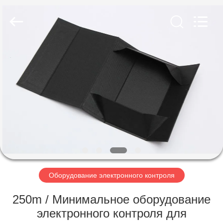
2026
Focusight
Technology
Co.,Ltd.
All
Rights
Reserved.
ДОМ
ПРОДУКТЫ
О
НАС
ПУТЕШЕСТВИЕ
ФАБРИКИ
Оборудование электронного контроля
250m / Минимальное оборудование
ПРОВЕРКА
электронного контроля для