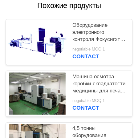
POLICY
Похожие продукты
Оборудование
электронного
контроля Фокусигхт
на до минута
negotiable MOQ:1
90мм×90мм и Макс
CONTACT
480мм×420мм
Машина осмотра
коробки складчатости
медицины для печати
обнаружения
negotiable MOQ:1
дефектов
CONTACT
4,5 тонны
оборудования