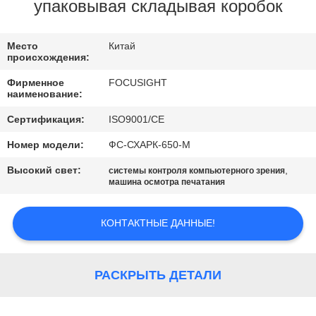
КАЧЕСТВА
упаковывая складывая коробок
СВЯЖИТЕСЬ
Место
Китай
происхождения:
МЫ
Фирменное
FOCUSIGHT
наименование:
НОВОСТИ
Сертификация:
ISO9001/CE
Номер модели:
ФС-СХАРК-650-М
СПРОСИТЕ
Высокий свет:
,
системы контроля компьютерного зрения
ЦИТАТУ
машина осмотра печатания
КОНТАКТНЫЕ ДАННЫЕ!
КАРТА
САЙТА
РАСКРЫТЬ ДЕТАЛИ
PRIVACY